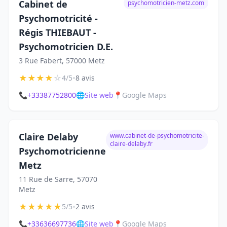
Cabinet de
psychomotricien-metz.com
Psychomotricité -
Régis THIEBAUT -
Psychomotricien D.E.
3 Rue Fabert, 57000 Metz
★
★
★
★
☆
•
4/5
8 avis
📞
+33387752800
🌐
Site web
📍
Google Maps
Claire Delaby
www.cabinet-de-psychomotricite-
claire-delaby.fr
Psychomotricienne
Metz
11 Rue de Sarre, 57070
Metz
★
★
★
★
★
•
5/5
2 avis
📞
+33636697736
🌐
Site web
📍
Google Maps