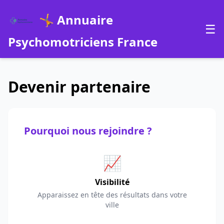
🤸 Annuaire
☰
Psychomotriciens France
Devenir partenaire
Pourquoi nous rejoindre ?
📈
Visibilité
Apparaissez en tête des résultats dans votre
ville