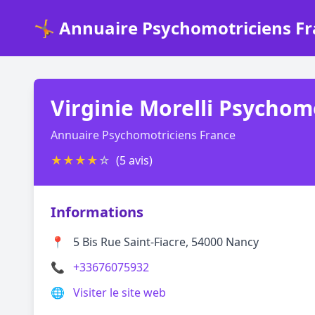
🤸 Annuaire Psychomotriciens F
Virginie Morelli Psychom
Annuaire Psychomotriciens France
★
★
★
★
☆
(5 avis)
Informations
📍
5 Bis Rue Saint-Fiacre, 54000 Nancy
📞
+33676075932
🌐
Visiter le site web