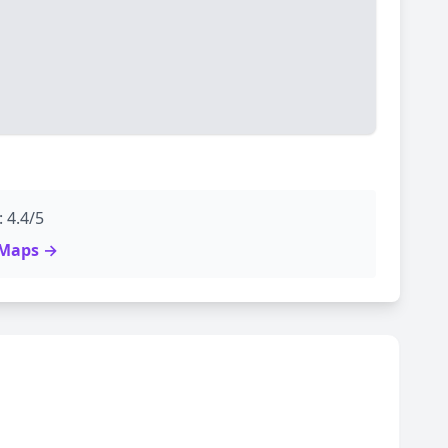
 4.4/5
e Maps →