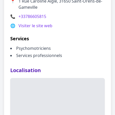
📍
1 Rue Caroline Aigle, 31650 Saint-Orens-de-
Gameville
📞
+33786605815
🌐
Visiter le site web
Services
Psychomotriciens
Services professionnels
Localisation