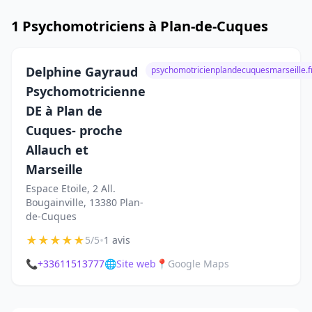
1 Psychomotriciens à Plan-de-Cuques
Delphine Gayraud
psychomotricienplandecuquesmarseille.f
Psychomotricienne
DE à Plan de
Cuques- proche
Allauch et
Marseille
Espace Etoile, 2 All.
Bougainville, 13380 Plan-
de-Cuques
★
★
★
★
★
•
5/5
1 avis
📞
+33611513777
🌐
Site web
📍
Google Maps