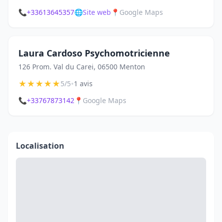
📞
+33613645357
🌐
Site web
📍
Google Maps
Laura Cardoso Psychomotricienne
126 Prom. Val du Carei, 06500 Menton
★
★
★
★
★
•
5/5
1 avis
📞
+33767873142
📍
Google Maps
Localisation