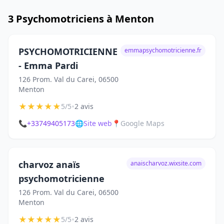
3 Psychomotriciens à Menton
PSYCHOMOTRICIENNE
emmapsychomotricienne.fr
- Emma Pardi
126 Prom. Val du Carei, 06500
Menton
★
★
★
★
★
•
5/5
2 avis
📞
+33749405173
🌐
Site web
📍
Google Maps
charvoz anaïs
anaischarvoz.wixsite.com
psychomotricienne
126 Prom. Val du Carei, 06500
Menton
★
★
★
★
★
•
5/5
2 avis