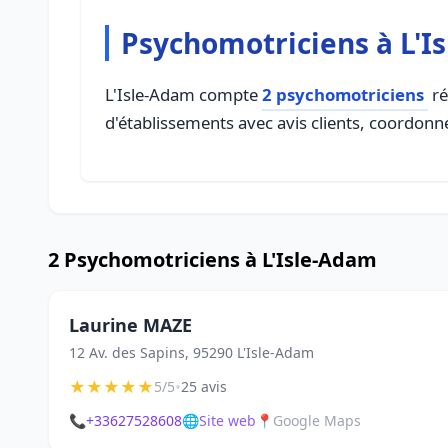
Psychomotriciens à L'I
L'Isle-Adam compte
2 psychomotriciens
ré
d'établissements avec avis clients, coordonné
2 Psychomotriciens à L'Isle-Adam
Laurine MAZE
12 Av. des Sapins, 95290 L'Isle-Adam
★
★
★
★
★
•
5/5
25 avis
📞
+33627528608
🌐
Site web
📍
Google Maps