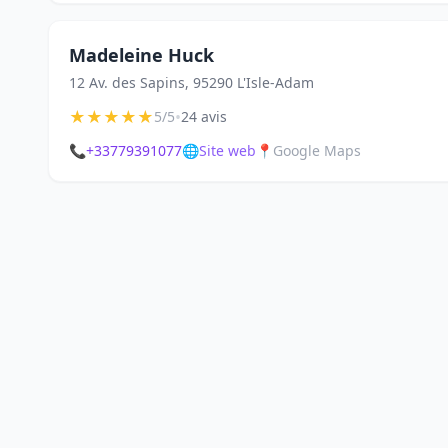
Madeleine Huck
12 Av. des Sapins, 95290 L'Isle-Adam
★
★
★
★
★
•
5/5
24 avis
📞
+33779391077
🌐
Site web
📍
Google Maps