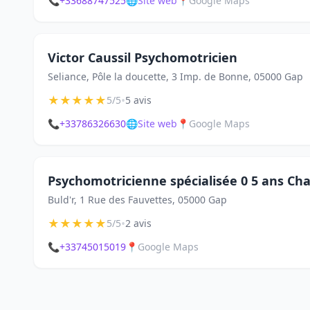
📞
+33688747525
🌐
Site web
📍
Google Maps
Victor Caussil Psychomotricien
Seliance, Pôle la doucette, 3 Imp. de Bonne, 05000 Gap
★
★
★
★
★
•
5/5
5 avis
📞
+33786326630
🌐
Site web
📍
Google Maps
Psychomotricienne spécialisée 0 5 ans Cha
Buld'r, 1 Rue des Fauvettes, 05000 Gap
★
★
★
★
★
•
5/5
2 avis
📞
+33745015019
📍
Google Maps