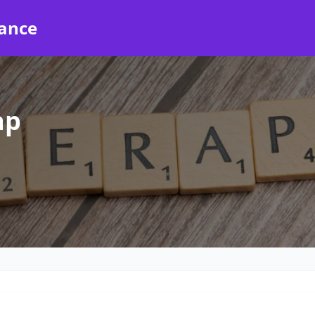
rance
ap