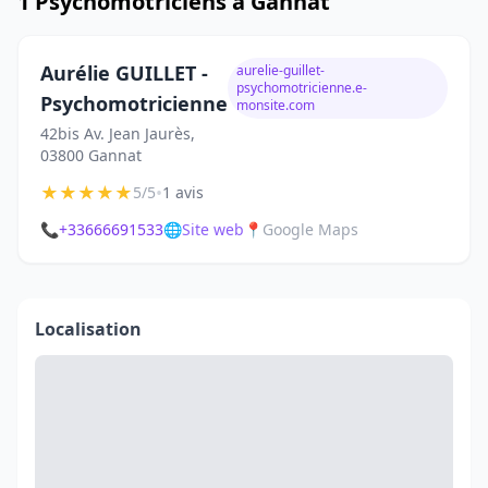
1 Psychomotriciens à Gannat
Aurélie GUILLET -
aurelie-guillet-
psychomotricienne.e-
Psychomotricienne
monsite.com
42bis Av. Jean Jaurès,
03800 Gannat
★
★
★
★
★
•
5/5
1 avis
📞
+33666691533
🌐
Site web
📍
Google Maps
Localisation