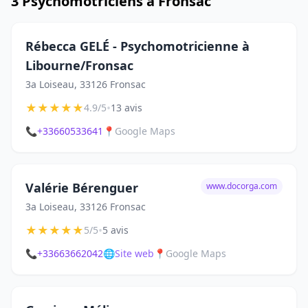
3 Psychomotriciens à Fronsac
Rébecca GELÉ - Psychomotricienne à
Libourne/Fronsac
3a Loiseau, 33126 Fronsac
★
★
★
★
★
•
4.9/5
13 avis
📞
+33660533641
📍
Google Maps
Valérie Bérenguer
www.docorga.com
3a Loiseau, 33126 Fronsac
★
★
★
★
★
•
5/5
5 avis
📞
+33663662042
🌐
Site web
📍
Google Maps