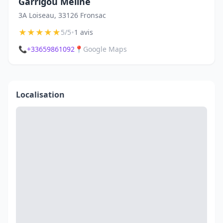
Garrigou Méline
3A Loiseau, 33126 Fronsac
★
★
★
★
★
•
5/5
1 avis
📞
+33659861092
📍
Google Maps
Localisation