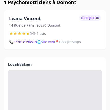
1 Psychomotriciens à Domont
Léana Vincent
docorga.com
14 Rue de Paris, 95330 Domont
★
★
★
★
★
•
5/5
1 avis
📞
+33618396518
🌐
Site web
📍
Google Maps
Localisation