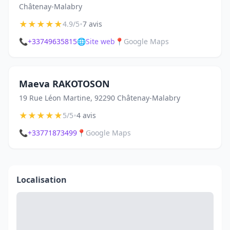
Châtenay-Malabry
★
★
★
★
★
•
4.9/5
7 avis
📞
+33749635815
🌐
Site web
📍
Google Maps
Maeva RAKOTOSON
19 Rue Léon Martine, 92290 Châtenay-Malabry
★
★
★
★
★
•
5/5
4 avis
📞
+33771873499
📍
Google Maps
Localisation