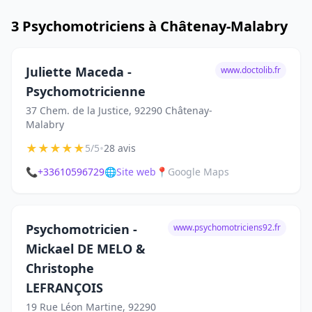
3 Psychomotriciens à Châtenay-Malabry
Juliette Maceda -
www.doctolib.fr
Psychomotricienne
37 Chem. de la Justice, 92290 Châtenay-
Malabry
★
★
★
★
★
•
5/5
28 avis
📞
+33610596729
🌐
Site web
📍
Google Maps
Psychomotricien -
www.psychomotriciens92.fr
Mickael DE MELO &
Christophe
LEFRANÇOIS
19 Rue Léon Martine, 92290