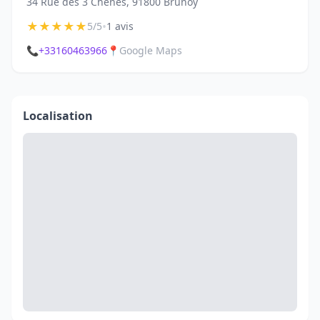
34 Rue des 3 Chênes, 91800 Brunoy
★
★
★
★
★
•
5/5
1 avis
📞
+33160463966
📍
Google Maps
Localisation