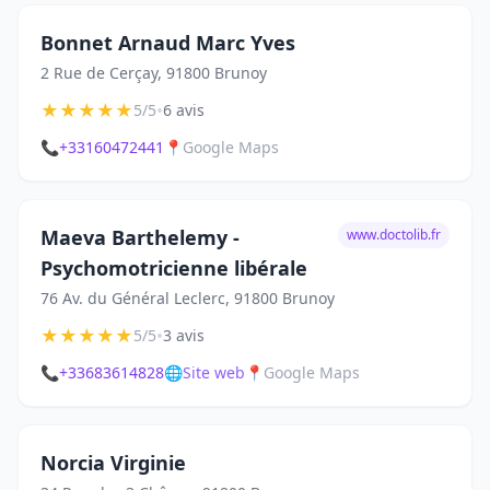
Bonnet Arnaud Marc Yves
2 Rue de Cerçay, 91800 Brunoy
★
★
★
★
★
•
5/5
6 avis
📞
+33160472441
📍
Google Maps
Maeva Barthelemy -
www.doctolib.fr
Psychomotricienne libérale
76 Av. du Général Leclerc, 91800 Brunoy
★
★
★
★
★
•
5/5
3 avis
📞
+33683614828
🌐
Site web
📍
Google Maps
Norcia Virginie