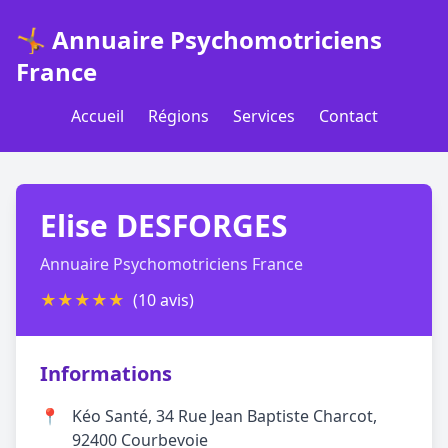
🤸 Annuaire Psychomotriciens
France
Accueil
Régions
Services
Contact
Elise DESFORGES
Annuaire Psychomotriciens France
★
★
★
★
★
(10 avis)
Informations
📍
Kéo Santé, 34 Rue Jean Baptiste Charcot,
92400 Courbevoie