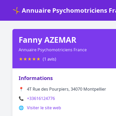
🤸 Annuaire Psychomotriciens F
Fanny AZEMAR
Annuaire Psychomotriciens France
★
★
★
★
★
(1 avis)
Informations
📍
4T Rue des Pourpiers, 34070 Montpellier
📞
+33616124776
🌐
Visiter le site web