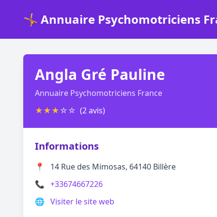
🤸 Annuaire Psychomotriciens F
Angla Gré Pauline
Annuaire Psychomotriciens France
★
★
★
☆
☆
(2 avis)
Informations
📍
14 Rue des Mimosas, 64140 Billère
📞
+33674667226
🌐
Visiter le site web