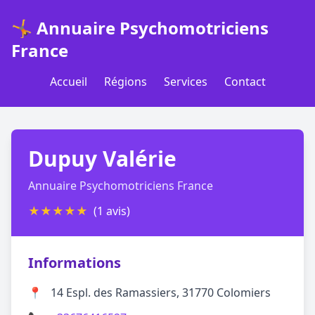
🤸 Annuaire Psychomotriciens
France
Accueil
Régions
Services
Contact
Dupuy Valérie
Annuaire Psychomotriciens France
★
★
★
★
★
(1 avis)
Informations
📍
14 Espl. des Ramassiers, 31770 Colomiers