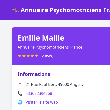
🤸 Annuaire Psychomotriciens F
Emilie Maille
Annuaire Psychomotriciens France
★
★
★
★
★
(2 avis)
Informations
📍
21 Rue Paul Bert, 49000 Angers
📞
+33652394268
🌐
Visiter le site web