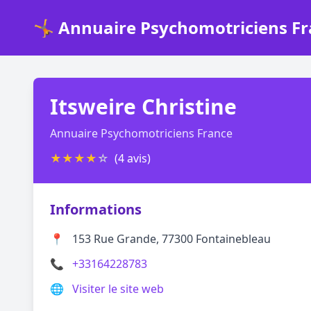
🤸 Annuaire Psychomotriciens F
Itsweire Christine
Annuaire Psychomotriciens France
★
★
★
★
☆
(4 avis)
Informations
📍
153 Rue Grande, 77300 Fontainebleau
📞
+33164228783
🌐
Visiter le site web