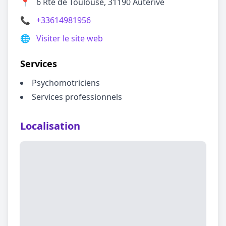
📍
6 Rte de Toulouse, 31190 Auterive
📞
+33614981956
🌐
Visiter le site web
Services
Psychomotriciens
Services professionnels
Localisation