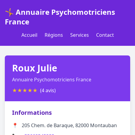
🤸 Annuaire Psychomotriciens
France
Accueil
Régions
Services
Contact
Roux Julie
Annuaire Psychomotriciens France
★
★
★
★
★
(4 avis)
Informations
📍
205 Chem. de Baraque, 82000 Montauban