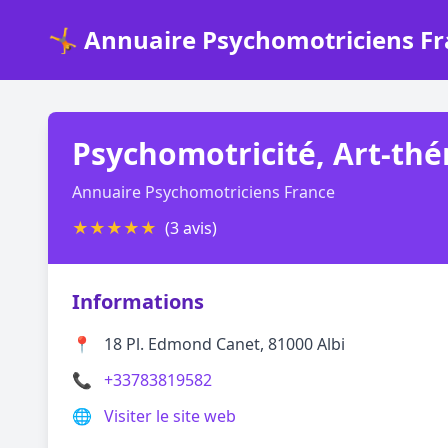
🤸 Annuaire Psychomotriciens F
Psychomotricité, Art-thé
Annuaire Psychomotriciens France
★
★
★
★
★
(3 avis)
Informations
📍
18 Pl. Edmond Canet, 81000 Albi
📞
+33783819582
🌐
Visiter le site web