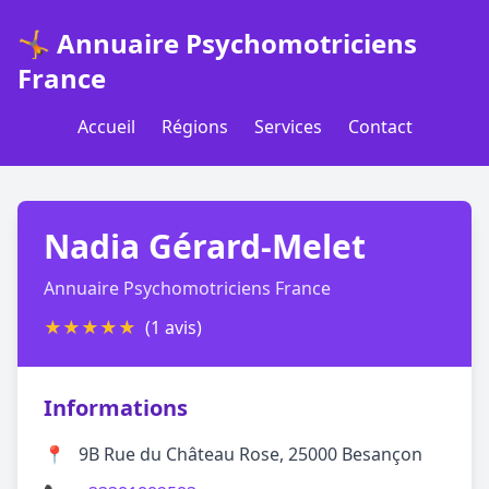
🤸 Annuaire Psychomotriciens
France
Accueil
Régions
Services
Contact
Nadia Gérard-Melet
Annuaire Psychomotriciens France
★
★
★
★
★
(1 avis)
Informations
📍
9B Rue du Château Rose, 25000 Besançon