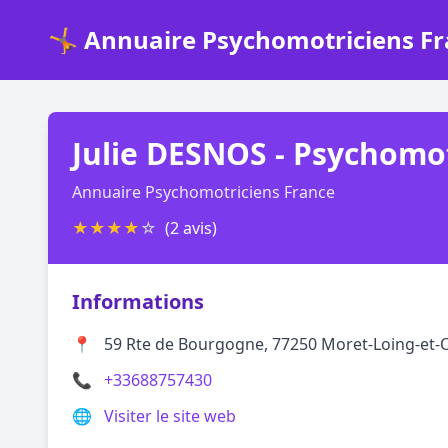
🤸 Annuaire Psychomotriciens F
Julie DESNOS - Psychomo
Annuaire Psychomotriciens France
★
★
★
★
☆
(2 avis)
Informations
📍
59 Rte de Bourgogne, 77250 Moret-Loing-et
📞
+33688757430
🌐
Visiter le site web