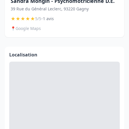
Sandra Mongin - Psychomotricienne D.E.
39 Rue du Général Leclerc, 93220 Gagny
★
★
★
★
★
•
5/5
1 avis
📍
Google Maps
Localisation