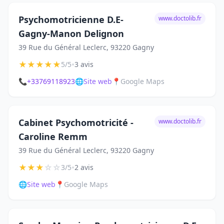
Psychomotricienne D.E-
www.doctolib.fr
Gagny-Manon Delignon
39 Rue du Général Leclerc, 93220 Gagny
★
★
★
★
★
•
5/5
3 avis
📞
+33769118923
🌐
Site web
📍
Google Maps
Cabinet Psychomotricité -
www.doctolib.fr
Caroline Remm
39 Rue du Général Leclerc, 93220 Gagny
★
★
★
☆
☆
•
3/5
2 avis
🌐
Site web
📍
Google Maps