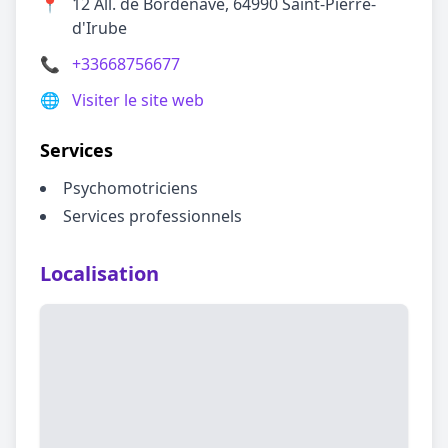
📍
12 All. de Bordenave, 64990 Saint-Pierre-
d'Irube
📞
+33668756677
🌐
Visiter le site web
Services
Psychomotriciens
Services professionnels
Localisation