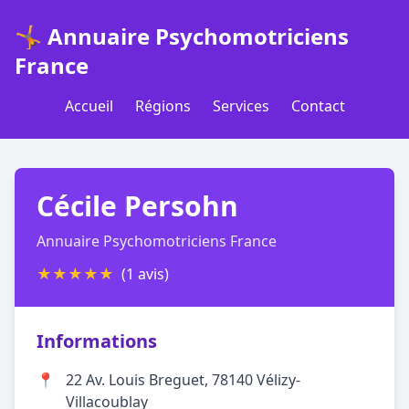
🤸 Annuaire Psychomotriciens
France
Accueil
Régions
Services
Contact
Cécile Persohn
Annuaire Psychomotriciens France
★
★
★
★
★
(1 avis)
Informations
📍
22 Av. Louis Breguet, 78140 Vélizy-
Villacoublay