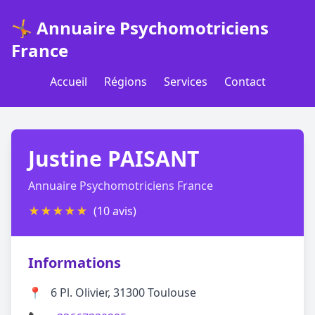
🤸 Annuaire Psychomotriciens
France
Accueil
Régions
Services
Contact
Justine PAISANT
Annuaire Psychomotriciens France
★
★
★
★
★
(10 avis)
Informations
📍
6 Pl. Olivier, 31300 Toulouse