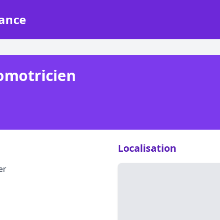
rance
omotricien
Localisation
er