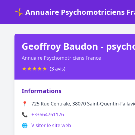
🤸 Annuaire Psychomotriciens F
Geoffroy Baudon - psych
Annuaire Psychomotriciens France
★
★
★
★
★
(3 avis)
Informations
📍
725 Rue Centrale, 38070 Saint-Quentin-Fallavi
📞
+33664761176
🌐
Visiter le site web