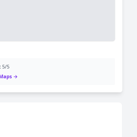
: 5/5
e Maps →