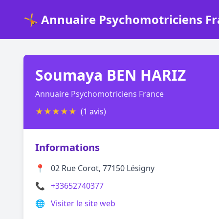
🤸 Annuaire Psychomotriciens F
Soumaya BEN HARIZ
Annuaire Psychomotriciens France
★
★
★
★
★
(1 avis)
Informations
📍
02 Rue Corot, 77150 Lésigny
📞
+33652740377
🌐
Visiter le site web