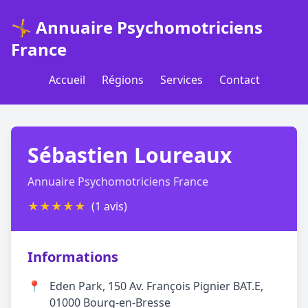
🤸 Annuaire Psychomotriciens
France
Accueil
Régions
Services
Contact
Sébastien Loureaux
Annuaire Psychomotriciens France
★
★
★
★
★
(1 avis)
Informations
📍
Eden Park, 150 Av. François Pignier BAT.E,
01000 Bourg-en-Bresse