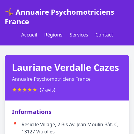
🤸 Annuaire Psychomotriciens
France
Accueil
Régions
Services
Contact
Lauriane Verdalle Cazes
Annuaire Psychomotriciens France
★
★
★
★
★
(7 avis)
Informations
📍
Resid le Village, 2 Bis Av. Jean Moulin Bât. C,
13127 Vitrolles